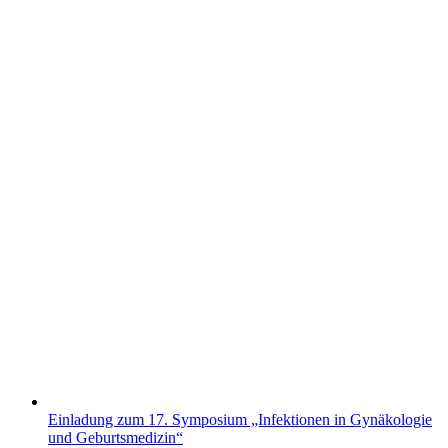
Einladung zum 17. Symposium „Infektionen in Gynäkologie
und Geburtsmedizin“