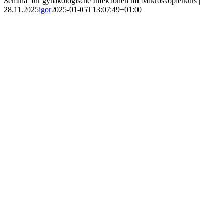
Seminar für gynäkologische Infektionen mit Mikroskopierkurs |
28.11.2025
igor
2025-01-05T13:07:49+01:00