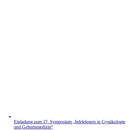
Einladung zum 17. Symposium „Infektionen in Gynäkologie
und Geburtsmedizin“