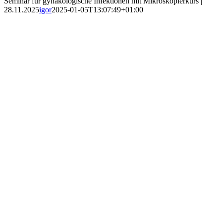
Seminar für gynäkologische Infektionen mit Mikroskopierkurs |
28.11.2025
igor
2025-01-05T13:07:49+01:00