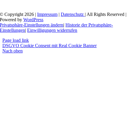
© Copyright 2026 |
Impressum
|
Datenschutz
| All Rights Reserved |
Powered by
WordPress
Privatsphäre-Einstellungen ändern
|
Historie der Privatsphäre-
Einstellungen
|
Einwilligungen widerrufen
Page load link
DSGVO Cookie Consent mit Real Cookie Banner
Nach oben